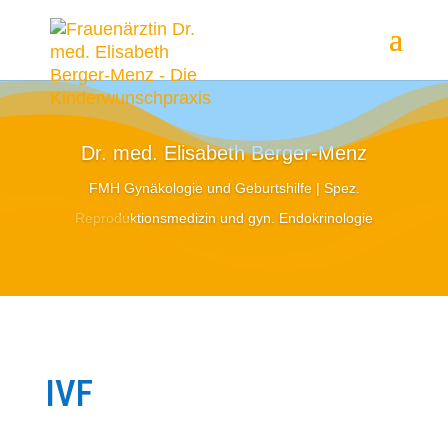
Dr. med. Elisabeth Berger-Menz
FMH Gynäkologie und Geburtshilfe | Spez.
Reproduktionsmedizin und gyn. Endokrinologie
IVF