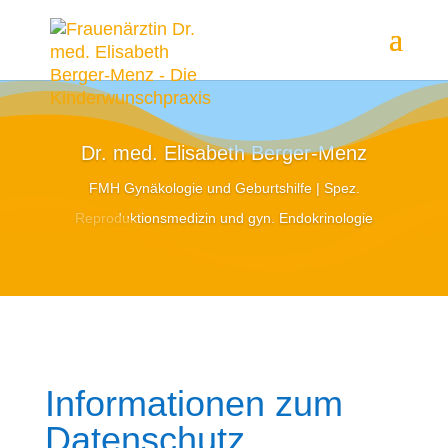
Dr. med. Elisabeth Berger-Menz
FMH Gynäkologie und Geburtshilfe | Spez.
Reproduktionsmedizin und gyn. Endokrinologie
Informationen zum
Datenschutz